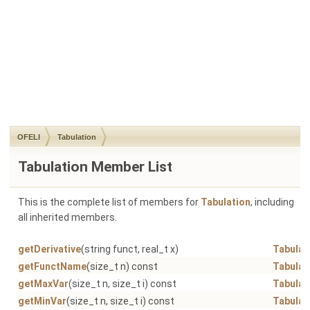
OFELI
Tabulation
Tabulation Member List
This is the complete list of members for
Tabulation
, including
all inherited members.
getDerivative
(string funct, real_t x)
Tabulat
getFunctName
(size_t n) const
Tabulat
getMaxVar
(size_t n, size_t i) const
Tabulat
getMinVar
(size_t n, size_t i) const
Tabulat